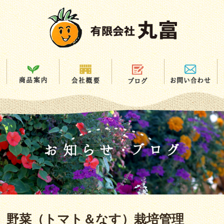
野菜（トマト＆なす）栽培管理