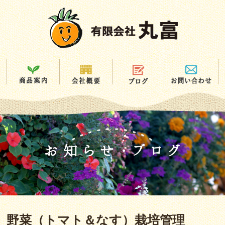
野菜（トマト＆なす）栽培管理