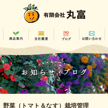
野菜（トマト＆なす）栽培管理