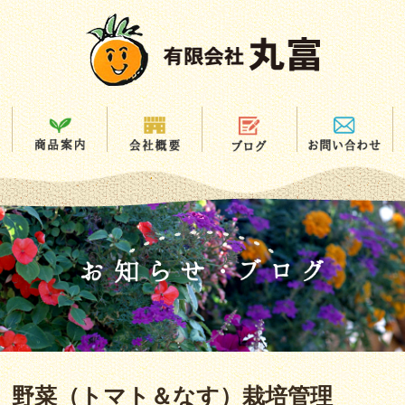
野菜（トマト＆なす）栽培管理