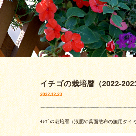
イチゴの栽培暦（2022-202
2022.12.23
ｲﾁｺﾞの栽培暦（液肥や葉面散布の施用タ