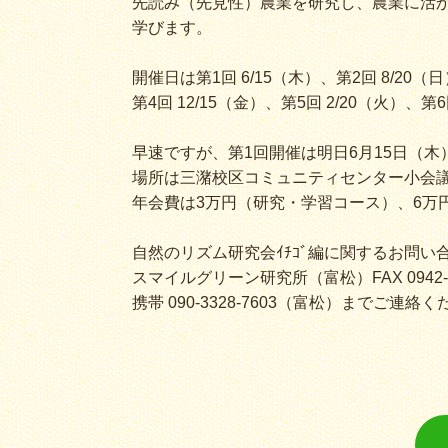
先読み（先見性）農業を研究し、農業に活
学びます。
開催日は第1回 6/15（木）、第2回 8/20（日
第4回 12/15（金）、第5回 2/20（火）、第6
早速ですが、第1回開催は明日6月15日（木）
場所は三潴校区コミュニティセンター小会
年会費は3万円（研究・学習コース）、6万
自然のリズム研究会ｲﾁｺﾞ編に関するお問い
スマイルグリーン研究所（富松）FAX 0942-65-1
携帯 090-3328-7603（富松）までご連絡