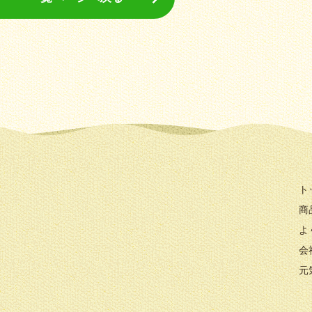
ト
商
よ
会
元